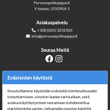
Porvoonpelikauppa.fi
Y-tunnus: 1550914-1
Asiakaspalvelu
+358 (0)50 3231920
info@porvoonpelikauppa.fi
Seuraa Meitä
Verkkokauppa
Evästeiden käytöstä
#Yhteiskuntavastuu
#porvoonsithlord
Sivustoillamme käytetään evästeitä toiminnallisuuden
Tilaus- ja toimitusehdot
toteuttamiseen, sivuston laadun tarkkailuun, sekä
ALE TUOTTEET
asiakaskäyttäytymisen seurantaan kohdennettua
Mannerheiminkatu 10
markkinointia varten. Jatkamalla sivuston käyttöä