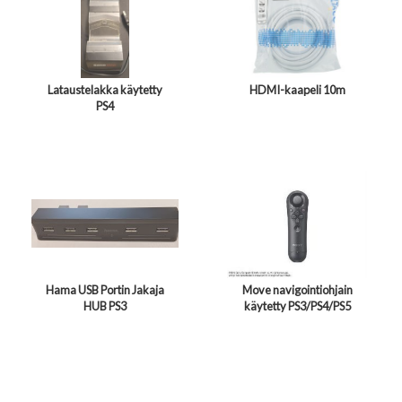
Lataustelakka käytetty
HDMI-kaapeli 10m
PS4
Hama USB Portin Jakaja
Move navigointiohjain
HUB PS3
käytetty PS3/PS4/PS5