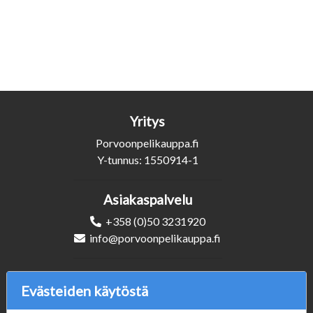
Yritys
Porvoonpelikauppa.fi
Y-tunnus: 1550914-1
Asiakaspalvelu
+358 (0)50 3231920
info@porvoonpelikauppa.fi
Seuraa Meitä
Evästeiden käytöstä