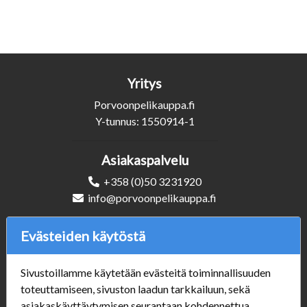
Yritys
Porvoonpelikauppa.fi
Y-tunnus: 1550914-1
Asiakaspalvelu
+358 (0)50 3231920
info@porvoonpelikauppa.fi
Evästeiden käytöstä
Seuraa Meitä
Sivustoillamme käytetään evästeitä toiminnallisuuden
toteuttamiseen, sivuston laadun tarkkailuun, sekä
Verkkokauppa
asiakaskäyttäytymisen seurantaan kohdennettua