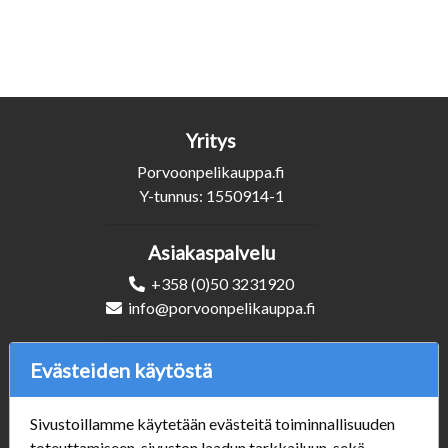
Yritys
Porvoonpelikauppa.fi
Y-tunnus: 1550914-1
Asiakaspalvelu
+358 (0)50 3231920
info@porvoonpelikauppa.fi
Seuraa Meitä
Evästeiden käytöstä
Sivustoillamme käytetään evästeitä toiminnallisuuden
toteuttamiseen, sivuston laadun tarkkailuun, sekä