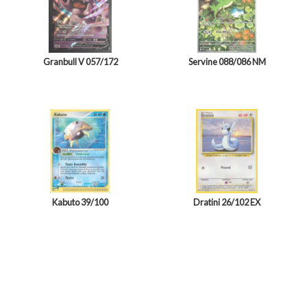
Granbull V 057/172
Servine 088/086 NM
Kabuto 39/100
Dratini 26/102 EX