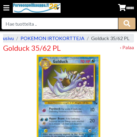
Etusivu
POKEMON IRTOKORTTEJA
Golduck 35/62 PL
Golduck 35/62 PL
‹ Palaa