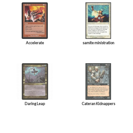
Accelerate
samite ministration
Daring Leap
Cateran Kidnappers