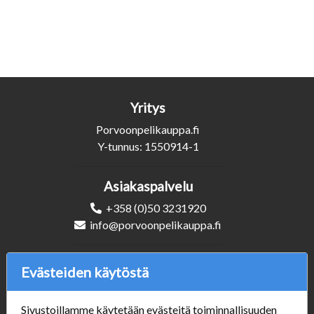
Yritys
Porvoonpelikauppa.fi
Y-tunnus: 1550914-1
Asiakaspalvelu
+358 (0)50 3231920
info@porvoonpelikauppa.fi
Seuraa Meitä
Evästeiden käytöstä
Sivustoillamme käytetään evästeitä toiminnallisuuden