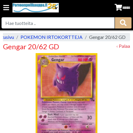
Etusivu
POKEMON IRTOKORTTEJA
Gengar 20/62 GD
Gengar 20/62 GD
‹ Palaa