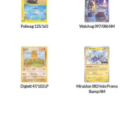
Poliwag 125/165
Watchog 097/086 NM
Diglett 47/102 LP
Miraidon 082 Holo Promo
Stamp NM