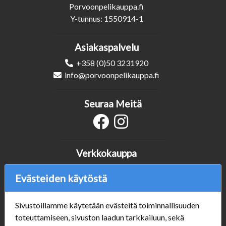
Porvoonpelikauppa.fi
Y-tunnus: 1550914-1
Asiakaspalvelu
+358 (0)50 3231920
info@porvoonpelikauppa.fi
Seuraa Meitä
Verkkokauppa
#Yhteiskuntavastuu
Evästeiden käytöstä
#porvoonsithlord
Tilaus- ja toimitusehdot
Sivustoillamme käytetään evästeitä toiminnallisuuden
ALE TUOTTEET
toteuttamiseen, sivuston laadun tarkkailuun, sekä
Mannerheiminkatu 10