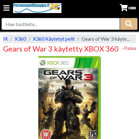
BOX
X360
X360 Käytetyt pelit
Gears of War 3 käytetty XBOX 360
Gears of War 3 käytetty XBOX 360
‹ Palaa