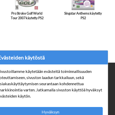
Pro Stroke Golf World
Singstar Anthems käytetty
Tour 2007 käytetty PS2
PS2
Evästeiden käytöstä
ivustoillamme käytetään evästeitä toiminnallisuuden
ä
Verkkokauppa
oteuttamiseen, sivuston laadun tarkkailuun, sekä
#Yhteiskuntavastuu
siakaskäyttäytymisen seurantaan kohdennettua
#porvoonsithlord
arkkinointia varten. Jatkamalla sivuston käyttöä hyväksyt
Tilaus- ja toimitusehdot
västeiden käytön.
ALE TUOTTEET
Mannerheiminkatu 10 Aukioloajat:
Hyväksyn