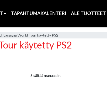
ET
TAPAHTUMAKALENTERI
ALE TUOTTEET
ld: Lasagna World Tour käytetty PS2
Tour käytetty PS2
Sisältää manuaalin.