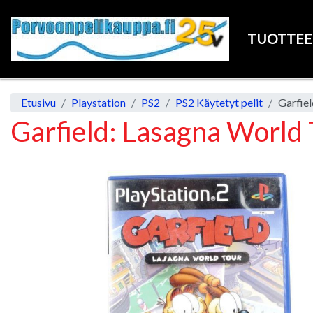
TUOTTE
Etusivu
Playstation
PS2
PS2 Käytetyt pelit
Garfie
Garfield: Lasagna World 