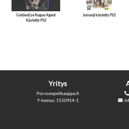
GoldenEye Rogue Agent
Jumanji käytetty PS2
Käytetty PS2
Yritys
Porvoonpelikauppa.fi
Y-tunnus: 1550914-1
in