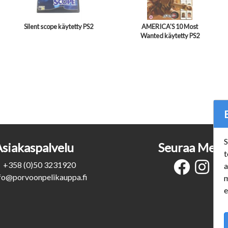
Silent scope käytetty PS2
AMERICA'S 10 Most
Wanted käytetty PS2
S
Asiakaspalvelu
Seuraa Meit
t
+358 (0)50 3231920
a
fo@porvoonpelikauppa.fi
m
e