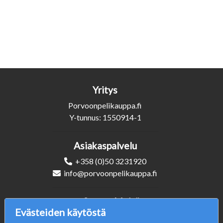
Yritys
Porvoonpelikauppa.fi
Y-tunnus: 1550914-1
Asiakaspalvelu
+358 (0)50 3231920
info@porvoonpelikauppa.fi
Seuraa Meitä
Evästeiden käytöstä