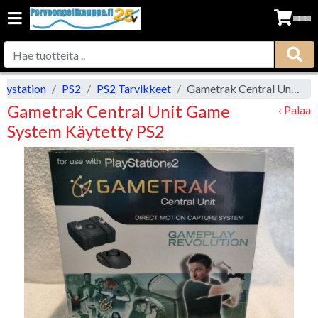
laystation
PS2
PS2 Tarvikkeet
Gametrak Central Unit Game System Käytetty PS2
Gametrak Central Unit Game
‹ Palaa
System Käytetty PS2