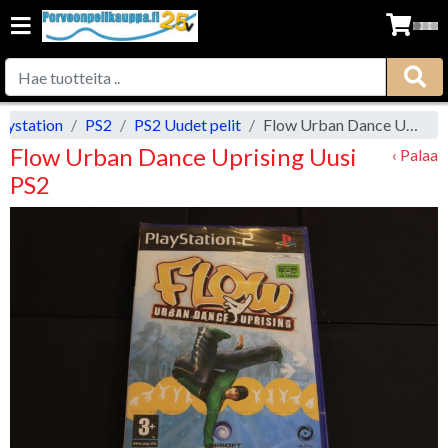
aystation
PS2
PS2 Uudet pelit
Flow Urban Dance Uprising Uusi PS2
Flow Urban Dance Uprising Uusi
‹ Palaa
PS2