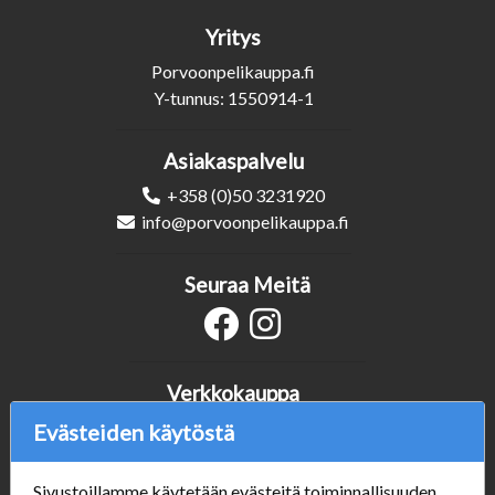
Yritys
Porvoonpelikauppa.fi
Y-tunnus: 1550914-1
Asiakaspalvelu
+358 (0)50 3231920
info@porvoonpelikauppa.fi
Seuraa Meitä
Verkkokauppa
#Yhteiskuntavastuu
Evästeiden käytöstä
#porvoonsithlord
Tilaus- ja toimitusehdot
Sivustoillamme käytetään evästeitä toiminnallisuuden