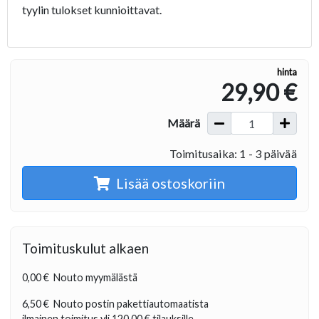
tyylin tulokset kunnioittavat.
hinta
29,90 €
Määrä
Toimitusaika: 1 - 3 päivää
Lisää ostoskoriin
Toimituskulut alkaen
0,00 €
Nouto myymälästä
6,50 €
Nouto postin pakettiautomaatista
ilmainen toimitus yli
120,00 €
tilauksille