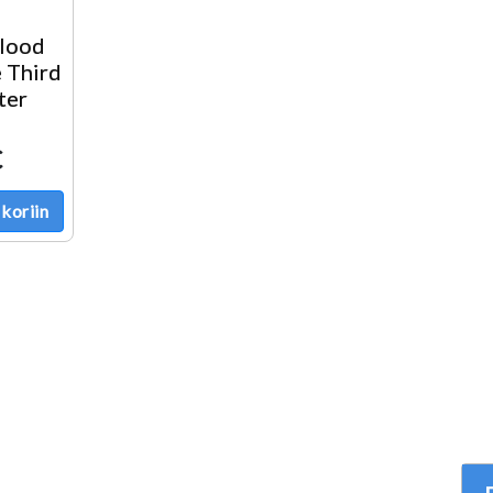
Blood
 Third
ter
€
koriin