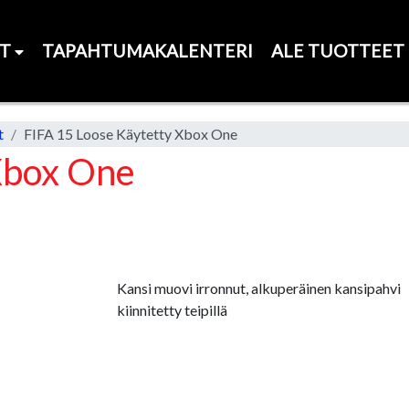
ET
TAPAHTUMAKALENTERI
ALE TUOTTEET
t
FIFA 15 Loose Käytetty Xbox One
Xbox One
Kansi muovi irronnut, alkuperäinen kansipahvi
kiinnitetty teipillä