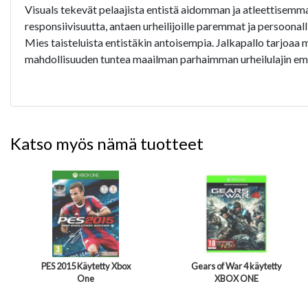
Visuals tekevät pelaajista entistä aidomman ja atleettisemma
responsiivisuutta, antaen urheilijoille paremmat ja persoona
Mies taisteluista entistäkin antoisempia. Jalkapallo tarjoaa 
mahdollisuuden tuntea maailman parhaimman urheilulajin emoo
Katso myös nämä tuotteet
PES 2015 Käytetty Xbox
Gears of War 4 käytetty
One
XBOX ONE