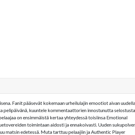
isena. Fanit pääsevät kokemaan urheilulajin emootiot aivan uudell
austa pelipäivänä, kuuntele kommentaattorien innostunutta selostust
pelaajaa on ensimmäistä kertaa yhteydessä toisiinsa Emotional
kkuetovereiden toimintaan aidosti ja ennakoivasti. Uuden sukupolve
luu matsin edetessä. Muta tarttuu pelaajiin ja Authentic Player