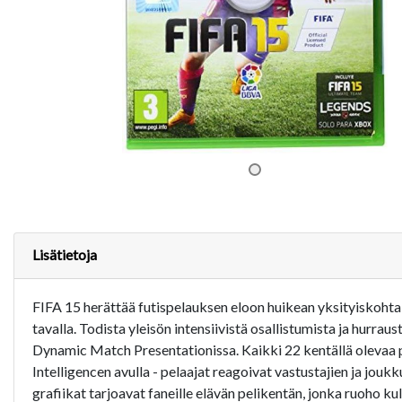
Lisätietoja
FIFA 15 herättää futispelauksen eloon huikean yksityiskohta
tavalla. Todista yleisön intensiivistä osallistumista ja hurr
Dynamic Match Presentationissa. Kaikki 22 kentällä olevaa 
Intelligencen avulla - pelaajat reagoivat vastustajien ja jou
grafiikat tarjoavat faneille elävän pelikentän, jonka ruoho ku