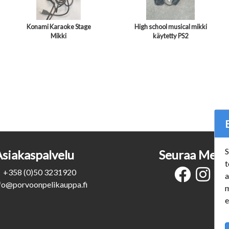
Konami Karaoke Stage
High school musical mikki
Mikki
käytetty PS2
S
Asiakaspalvelu
Seuraa Meit
t
+358 (0)50 3231920
a
fo@porvoonpelikauppa.fi
m
e