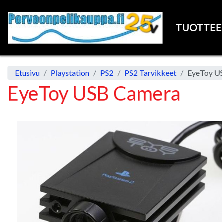
TUOTTE
Etusivu
Playstation
PS2
PS2 Tarvikkeet
EyeToy U
EyeToy USB Camera