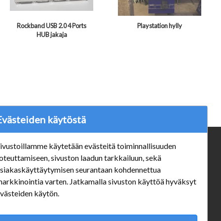
Rockband USB 2.0 4 Ports
Playstation hylly
HUB jakaja
Evästeiden käytöstä
ivustoillamme käytetään evästeitä toiminnallisuuden
ä
Verkkokauppa
oteuttamiseen, sivuston laadun tarkkailuun, sekä
#Yhteiskuntavastuu
siakaskäyttäytymisen seurantaan kohdennettua
#porvoonsithlord
arkkinointia varten. Jatkamalla sivuston käyttöä hyväksyt
Tilaus- ja toimitusehdot
västeiden käytön.
ALE TUOTTEET
Mannerheiminkatu 10 Aukioloajat: