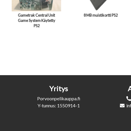
Gametrak Central Unit
8 MB muistikortti PS2
Game System Käytetty
PS2
Yritys
Porvoonpelikauppa.fi
Y-tunnus: 1550914-1
in