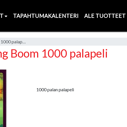
ET
TAPAHTUMAKALENTERI
ALE TUOTTEET
Exploding Kittens Housing Boom 1000 palapeli
ng Boom 1000 palapeli
1000 palan palapeli