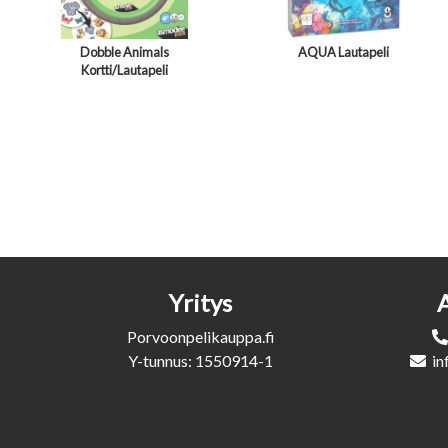
Dobble Animals
AQUA Lautapeli
Kortti/Lautapeli
Yritys
Porvoonpelikauppa.fi
Y-tunnus: 1550914-1
in