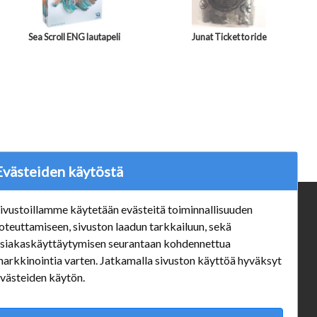
Sea Scroll ENG lautapeli
Junat Ticket to ride
Evästeiden käytöstä
ivustoillamme käytetään evästeitä toiminnallisuuden
ä
Verkkokauppa
oteuttamiseen, sivuston laadun tarkkailuun, sekä
#Yhteiskuntavastuu
siakaskäyttäytymisen seurantaan kohdennettua
#porvoonsithlord
arkkinointia varten. Jatkamalla sivuston käyttöä hyväksyt
Tilaus- ja toimitusehdot
västeiden käytön.
ALE TUOTTEET
Mannerheiminkatu 10 Aukioloajat: