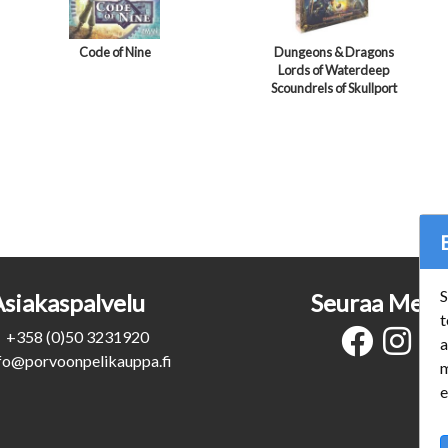
Code of Nine
Dungeons & Dragons
Lords of Waterdeep
Scoundrels of Skullport
S
Asiakaspalvelu
Seuraa Meit
t
+358 (0)50 3231920
a
fo@porvoonpelikauppa.fi
m
e