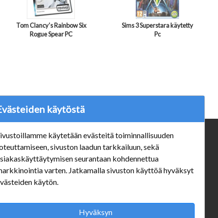
Tom Clancy’s Rainbow Six
Sims 3 Superstara käytetty
Rogue Spear PC
Pc
Evästeiden käytöstä
ivustoillamme käytetään evästeitä toiminnallisuuden
ä
Verkkokauppa
oteuttamiseen, sivuston laadun tarkkailuun, sekä
#Yhteiskuntavastuu
siakaskäyttäytymisen seurantaan kohdennettua
#porvoonsithlord
arkkinointia varten. Jatkamalla sivuston käyttöä hyväksyt
Tilaus- ja toimitusehdot
västeiden käytön.
ALE TUOTTEET
Mannerheiminkatu 10 Aukioloajat:
Hyväksyn