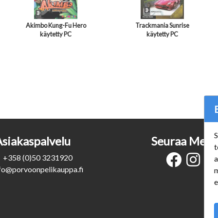
Akimbo Kung-Fu Hero
Trackmania Sunrise
käytetty PC
käytetty PC
S
Asiakaspalvelu
Seuraa Meit
t
+358 (0)50 3231920
a
fo@porvoonpelikauppa.fi
m
e