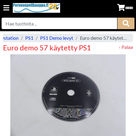
aystation
PS1
PS1 Demo levyt
Euro demo 57 käytetty PS1
Euro demo 57 käytetty PS1
‹ Palaa