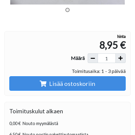
hinta
8,95 €
Määrä
Toimitusaika: 1 - 3 päivää
Lisää ostoskoriin
Toimituskulut alkaen
0,00 €
Nouto myymälästä
6,50 €
Nouto postin pakettiautomaatista