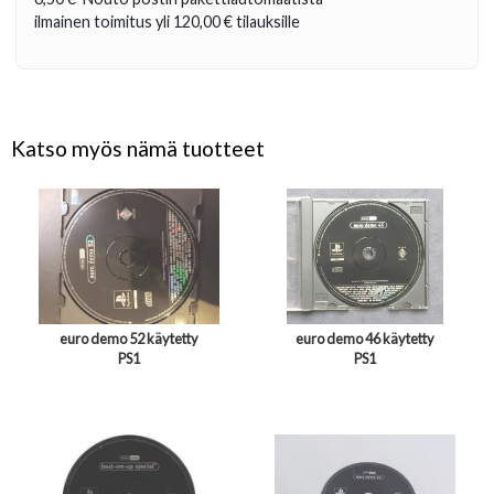
ilmainen toimitus yli
120,00 €
tilauksille
Katso myös nämä tuotteet
euro demo 52 käytetty
euro demo 46 käytetty
PS1
PS1