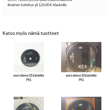
ilmainen toimitus yli
120,00 €
tilauksille
Katso myös nämä tuotteet
euro demo 31 käytetty
euro demo 52 käytetty
PS1
PS1