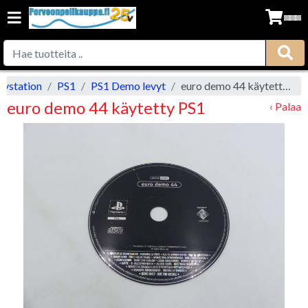
aystation
PS1
PS1 Demo levyt
euro demo 44 käytetty PS1
euro demo 44 käytetty PS1
‹ Palaa