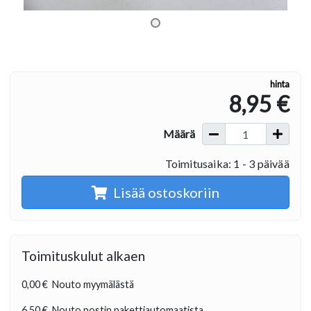
hinta
8,95 €
Määrä
Toimitusaika: 1 - 3 päivää
Lisää ostoskoriin
Toimituskulut alkaen
0,00 €
Nouto myymälästä
6,50 €
Nouto postin pakettiautomaatista