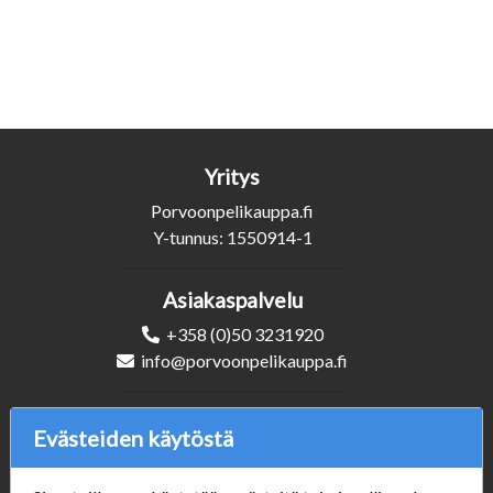
Yritys
Porvoonpelikauppa.fi
Y-tunnus: 1550914-1
Asiakaspalvelu
+358 (0)50 3231920
info@porvoonpelikauppa.fi
Seuraa Meitä
Evästeiden käytöstä