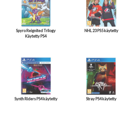
Spyro Reignited Trilogy
NHL 23 PS5 käytetty
Käytetty PS4
Synth Riders PS4 käytetty
Stray PS4 käytetty