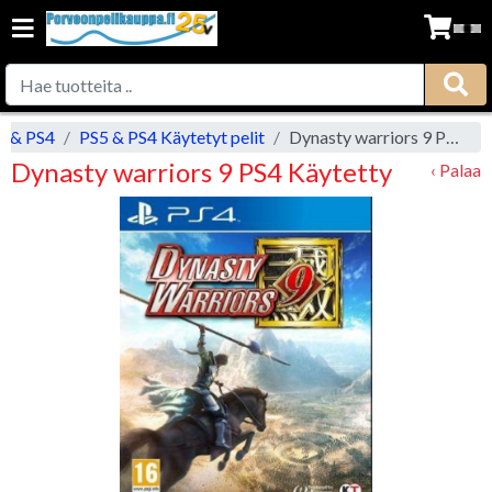
5 & PS4
PS5 & PS4 Käytetyt pelit
Dynasty warriors 9 PS4 Käytetty
Dynasty warriors 9 PS4 Käytetty
‹ Palaa