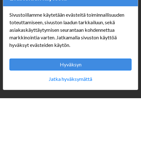
Sivustoillamme käytetään evästeitä toiminnallisuuden
Verkkokauppa
toteuttamiseen, sivuston laadun tarkkailuun, sekä
asiakaskäyttäytymisen seurantaan kohdennettua
#Yhteiskuntavastuu
markkinointia varten. Jatkamalla sivuston käyttöä
#porvoonsithlord
hyväksyt evästeiden käytön.
Tilaus- ja toimitusehdot
ALE TUOTTEET
Mannerheiminkatu 10
Hyväksyn
Aukioloajat:
Jatka hyväksymättä