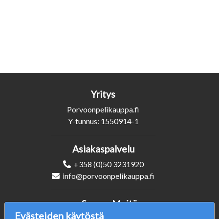
Yritys
Porvoonpelikauppa.fi
Y-tunnus: 1550914-1
Asiakaspalvelu
+358 (0)50 3231920
info@porvoonpelikauppa.fi
Seuraa Meitä
Evästeiden käytöstä