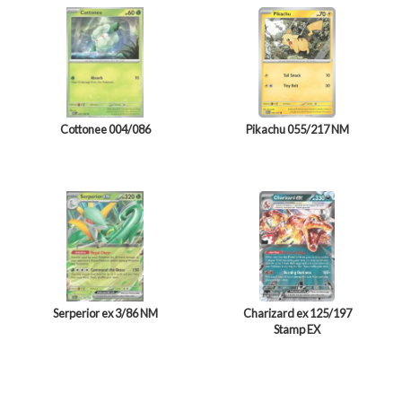
Cottonee 004/086
Pikachu 055/217 NM
Serperior ex 3/86 NM
Charizard ex 125/197
Stamp EX