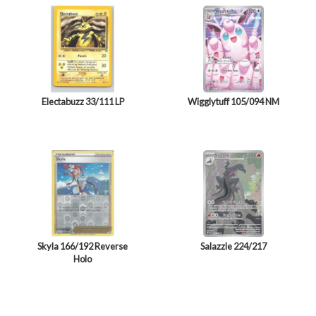
Electabuzz 33/111 LP
Wigglytuff 105/094 NM
Skyla 166/192 Reverse
Salazzle 224/217
Holo