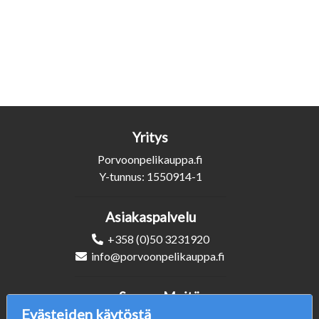
Yritys
Porvoonpelikauppa.fi
Y-tunnus: 1550914-1
Asiakaspalvelu
+358 (0)50 3231920
info@porvoonpelikauppa.fi
Seuraa Meitä
Evästeiden käytöstä