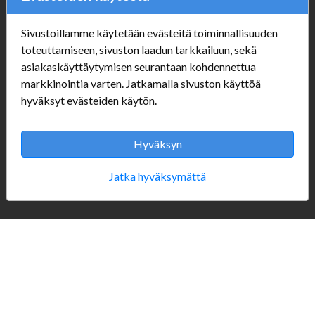
Sivustoillamme käytetään evästeitä toiminnallisuuden
Verkkokauppa
toteuttamiseen, sivuston laadun tarkkailuun, sekä
asiakaskäyttäytymisen seurantaan kohdennettua
#Yhteiskuntavastuu
markkinointia varten. Jatkamalla sivuston käyttöä
#porvoonsithlord
hyväksyt evästeiden käytön.
Tilaus- ja toimitusehdot
ALE TUOTTEET
Mannerheiminkatu 10
Hyväksyn
Aukioloajat:
Jatka hyväksymättä