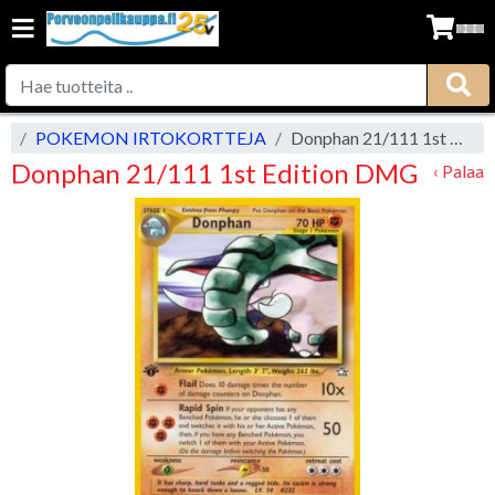
vu
POKEMON IRTOKORTTEJA
Donphan 21/111 1st Edition DMG
Donphan 21/111 1st Edition DMG
‹ Palaa