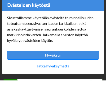
Evästeiden käytöstä
Sivustoillamme käytetään evästeitä toiminnallisuuden
Verkkokauppa
toteuttamiseen, sivuston laadun tarkkailuun, sekä
#Yhteiskuntavastuu
asiakaskäyttäytymisen seurantaan kohdennettua
#porvoonsithlord
markkinointia varten. Jatkamalla sivuston käyttöä
Tilaus- ja toimitusehdot
hyväksyt evästeiden käytön.
ALE TUOTTEET
Mannerheiminkatu 10
Hyväksyn
Aukioloajat:
Jatka hyväksymättä