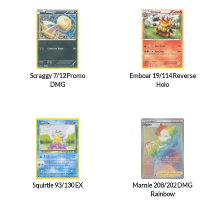
Scraggy 7/12 Promo
Emboar 19/114 Reverse
DMG
Holo
Squirtle 93/130 EX
Marnie 208/202 DMG
Rainbow