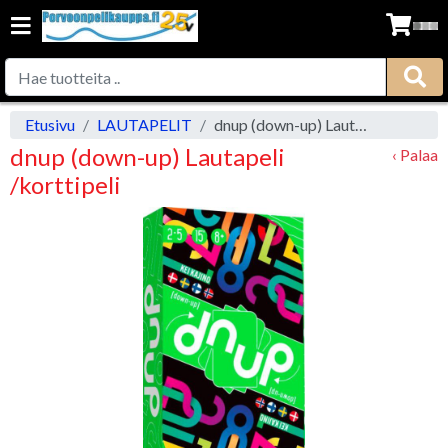
Etusivu
LAUTAPELIT
dnup (down-up) Lautapeli /korttipeli
dnup (down-up) Lautapeli
‹ Palaa
/korttipeli