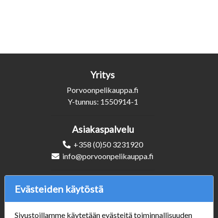
Yritys
Porvoonpelikauppa.fi
Y-tunnus: 1550914-1
Asiakaspalvelu
+358 (0)50 3231920
info@porvoonpelikauppa.fi
Seuraa Meitä
Evästeiden käytöstä
Sivustoillamme käytetään evästeitä toiminnallisuuden