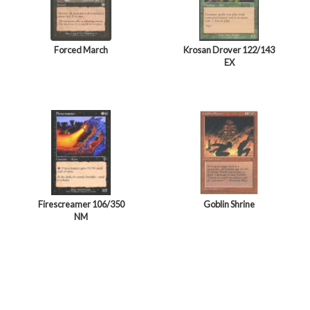
Forced March
Krosan Drover 122/143
EX
Firescreamer 106/350
Goblin Shrine
NM