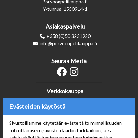
Porvoonpelikauppa.fi
Y-tunnus: 1550914-1
Asiakaspalvelu
+358 (0)50 3231920
info@porvoonpelikauppa.fi
Seuraa Meitä
Verkkokauppa
#Yhteiskuntavastuu
Evästeiden käytöstä
#porvoonsithlord
Tilaus- ja toimitusehdot
ALE TUOTTEET
Sivustoillamme käytetään evästeitä toiminnallisuuden
Mannerheiminkatu 10
toteuttamiseen, sivuston laadun tarkkailuun, sekä
Aukioloajat:
asiakaskäyttäytymisen seurantaan kohdennettua