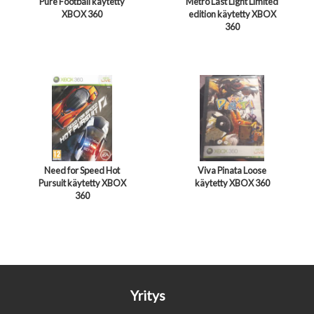
Pure Football käytetty
Metro Last Light Limited
XBOX 360
edition käytetty XBOX
360
Need for Speed Hot
Viva Pinata Loose
Pursuit käytetty XBOX
käytetty XBOX 360
360
Yritys