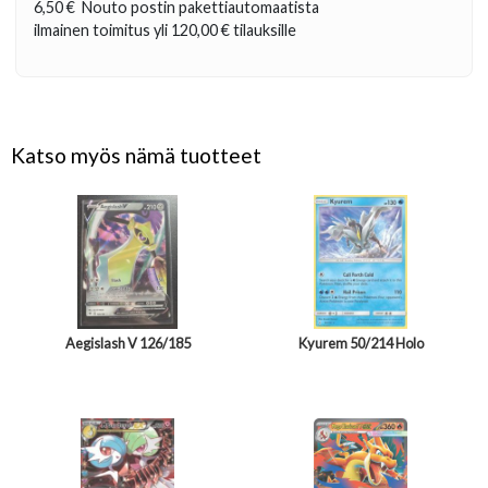
6,50 €
Nouto postin pakettiautomaatista
ilmainen toimitus yli
120,00 €
tilauksille
Katso myös nämä tuotteet
Aegislash V 126/185
Kyurem 50/214 Holo