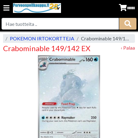
vu
POKEMON IRTOKORTTEJA
Crabominable 149/142 EX
Crabominable 149/142 EX
‹ Palaa