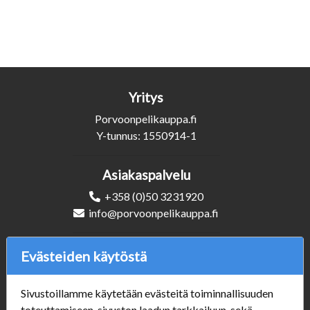
Yritys
Porvoonpelikauppa.fi
Y-tunnus: 1550914-1
Asiakaspalvelu
+358 (0)50 3231920
info@porvoonpelikauppa.fi
Seuraa Meitä
Evästeiden käytöstä
Sivustoillamme käytetään evästeitä toiminnallisuuden
toteuttamiseen, sivuston laadun tarkkailuun, sekä