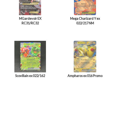
MGardevoir EX
Mega Charizard Y ex
RC31/RC32
022/217 NM
Scovillain ex 022/162
Ampharos ex 016 Promo