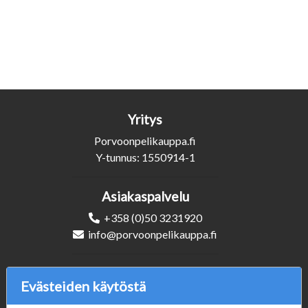
Yritys
Porvoonpelikauppa.fi
Y-tunnus: 1550914-1
Asiakaspalvelu
+358 (0)50 3231920
info@porvoonpelikauppa.fi
Seuraa Meitä
Evästeiden käytöstä