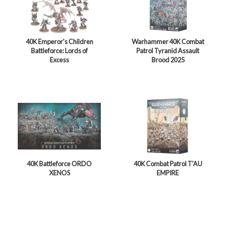
40K Emperor's Children
Warhammer 40K Combat
Battleforce: Lords of
Patrol Tyranid Assault
Excess
Brood 2025
40K Battleforce ORDO
40K Combat Patrol T'AU
XENOS
EMPIRE