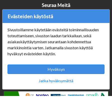
Seuraa Meitä
Evästeiden käytöstä
Verkkokauppa
Sivustoillamme käytetään evästeitä toiminnallisuuden
toteuttamiseen, sivuston laadun tarkkailuun, sekä
#Yhteiskuntavastuu
asiakaskäyttäytymisen seurantaan kohdennettua
#porvoonsithlord
markkinointia varten. Jatkamalla sivuston käyttöä
Tilaus- ja toimitusehdot
hyväksyt evästeiden käytön.
ALE TUOTTEET
Mannerheiminkatu 10
Aukioloajat:
Hyväksyn
Jatka hyväksymättä