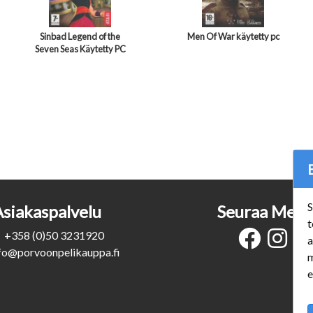
Sinbad Legend of the
Men Of War käytetty pc
Seven Seas Käytetty PC
S
Asiakaspalvelu
Seuraa Meit
t
+358 (0)50 3231920
a
fo@porvoonpelikauppa.fi
m
e