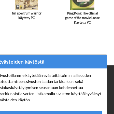
full spectrum warrior
King Kong The official
käytetty PC
game of the movie Loose
Käytetty PC
Evästeiden käytöstä
ivustoillamme käytetään evästeitä toiminnallisuuden
ä
Verkkokauppa
oteuttamiseen, sivuston laadun tarkkailuun, sekä
#Yhteiskuntavastuu
siakaskäyttäytymisen seurantaan kohdennettua
#porvoonsithlord
arkkinointia varten. Jatkamalla sivuston käyttöä hyväksyt
Tilaus- ja toimitusehdot
västeiden käytön.
ALE TUOTTEET
Mannerheiminkatu 10 Aukioloajat: