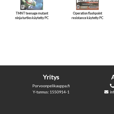
TMNT teenage mutant
Operation flashpoint
ninja turtles käytetty PC
resistance käytetty PC
Yritys
Porvoonpelikauppa.fi
Y-tunnus: 1550914-1
in