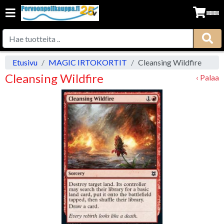
Etusivu
MAGIC IRTOKORTIT
Cleansing Wildfire
Cleansing Wildfire
‹ Palaa