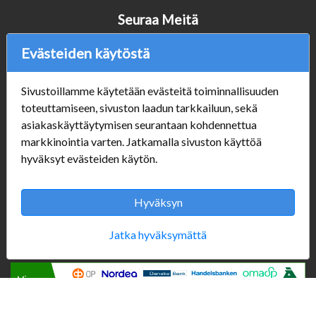
Seuraa Meitä
Evästeiden käytöstä
Verkkokauppa
Sivustoillamme käytetään evästeitä toiminnallisuuden
toteuttamiseen, sivuston laadun tarkkailuun, sekä
#Yhteiskuntavastuu
asiakaskäyttäytymisen seurantaan kohdennettua
#porvoonsithlord
markkinointia varten. Jatkamalla sivuston käyttöä
Tilaus- ja toimitusehdot
hyväksyt evästeiden käytön.
ALE TUOTTEET
Mannerheiminkatu 10
Aukioloajat:
Hyväksyn
Jatka hyväksymättä