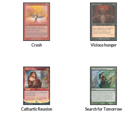
Crash
Vicious hunger
Cathartic Reunion
Search for Tomorrow