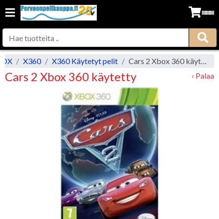
BOX
X360
X360 Käytetyt pelit
Cars 2 Xbox 360 käytetty
Cars 2 Xbox 360 käytetty
‹ Palaa