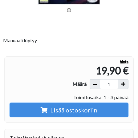
Manuaali löytyy
hinta
19,90 €
Määrä
Toimitusaika: 1 - 3 päivää
Lisää ostoskoriin