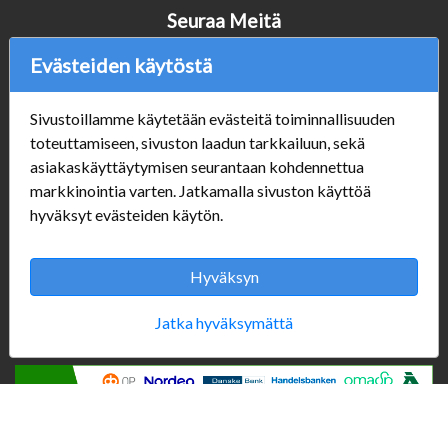
Seuraa Meitä
Evästeiden käytöstä
Verkkokauppa
Sivustoillamme käytetään evästeitä toiminnallisuuden
toteuttamiseen, sivuston laadun tarkkailuun, sekä
#Yhteiskuntavastuu
asiakaskäyttäytymisen seurantaan kohdennettua
#porvoonsithlord
markkinointia varten. Jatkamalla sivuston käyttöä
Tilaus- ja toimitusehdot
hyväksyt evästeiden käytön.
ALE TUOTTEET
Mannerheiminkatu 10
Aukioloajat:
Hyväksyn
Jatka hyväksymättä