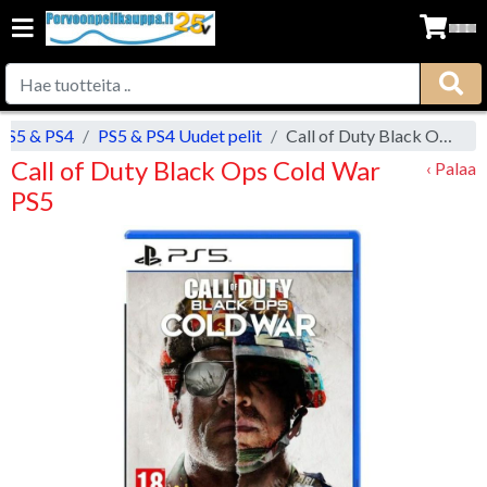
PS5 & PS4
PS5 & PS4 Uudet pelit
Call of Duty Black Ops Cold War PS5
Call of Duty Black Ops Cold War
‹ Palaa
PS5