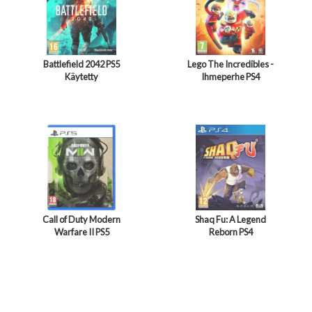
Battlefield 2042 PS5
Lego The Incredibles -
Käytetty
Ihmeperhe PS4
Call of Duty Modern
Shaq Fu: A Legend
Warfare II PS5
Reborn PS4