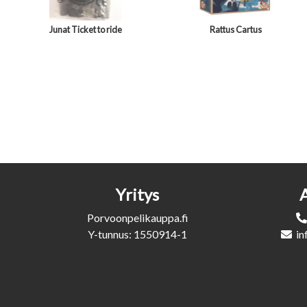
Junat Ticket to ride
Rattus Cartus
Yritys
Porvoonpelikauppa.fi
Y-tunnus: 1550914-1
in