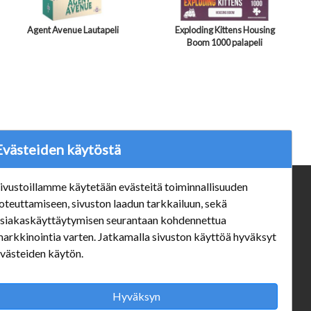
Agent Avenue Lautapeli
Exploding Kittens Housing
Boom 1000 palapeli
Evästeiden käytöstä
ivustoillamme käytetään evästeitä toiminnallisuuden
ä
Verkkokauppa
oteuttamiseen, sivuston laadun tarkkailuun, sekä
siakaskäyttäytymisen seurantaan kohdennettua
#Yhteiskuntavastuu
arkkinointia varten. Jatkamalla sivuston käyttöä hyväksyt
#porvoonsithlord
västeiden käytön.
Tilaus- ja toimitusehdot
ALE TUOTTEET
Mannerheiminkatu 10 Aukioloajat:
Hyväksyn