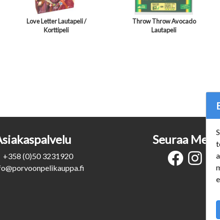
Love Letter Lautapeli /
Throw Throw Avocado
Korttipeli
Lautapeli
S
Asiakaspalvelu
Seuraa Meit
t
a
+358 (0)50 3231920
m
fo@porvoonpelikauppa.fi
e