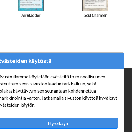
Air Bladder
Soul Charmer
Evästeiden käytöstä
ivustoillamme käytetään evästeitä toiminnallisuuden
ä
Verkkokauppa
oteuttamiseen, sivuston laadun tarkkailuun, sekä
siakaskäyttäytymisen seurantaan kohdennettua
#Yhteiskuntavastuu
arkkinointia varten. Jatkamalla sivuston käyttöä hyväksyt
#porvoonsithlord
västeiden käytön.
Tilaus- ja toimitusehdot
ALE TUOTTEET
Mannerheiminkatu 10 Aukioloajat:
Hyväksyn