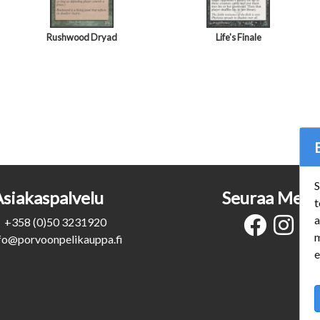
Rushwood Dryad
Life's Finale
S
Asiakaspalvelu
Seuraa Meit
t
a
+358 (0)50 3231920
m
fo@porvoonpelikauppa.fi
e