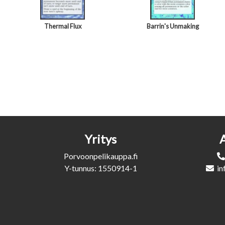
Thermal Flux
Barrin's Unmaking
Yritys
Porvoonpelikauppa.fi
Y-tunnus: 1550914-1
in