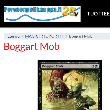
TUOTTE
Etusivu
MAGIC IRTOKORTIT
Boggart Mob
Boggart Mob