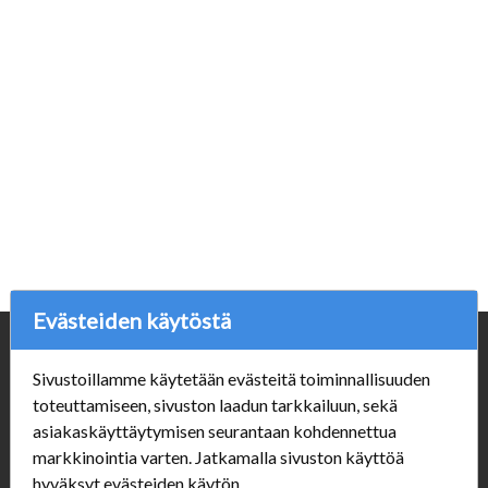
Evästeiden käytöstä
Yritys
Sivustoillamme käytetään evästeitä toiminnallisuuden
Porvoonpelikauppa.fi
toteuttamiseen, sivuston laadun tarkkailuun, sekä
Y-tunnus: 1550914-1
asiakaskäyttäytymisen seurantaan kohdennettua
markkinointia varten. Jatkamalla sivuston käyttöä
Asiakaspalvelu
hyväksyt evästeiden käytön.