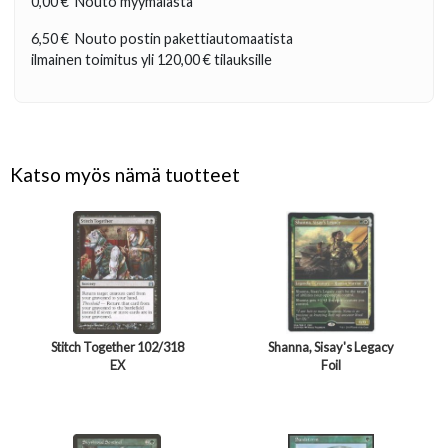
0,00 €
Nouto myymälästä
6,50 €
Nouto postin pakettiautomaatista
ilmainen toimitus yli
120,00 €
tilauksille
Katso myös nämä tuotteet
Stitch Together 102/318
Shanna, Sisay's Legacy
EX
Foil