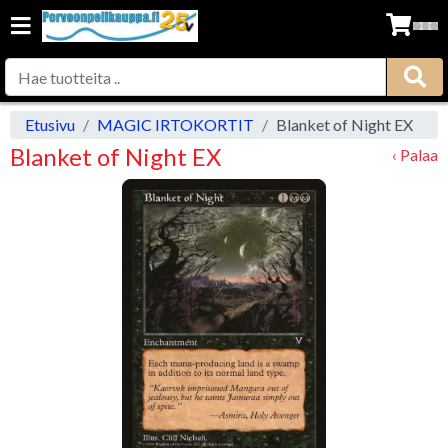
Etusivu
MAGIC IRTOKORTIT
Blanket of Night EX
Blanket of Night EX
‹ Palaa