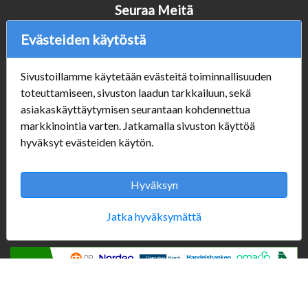
Seuraa Meitä
Evästeiden käytöstä
Sivustoillamme käytetään evästeitä toiminnallisuuden
Verkkokauppa
toteuttamiseen, sivuston laadun tarkkailuun, sekä
#Yhteiskuntavastuu
asiakaskäyttäytymisen seurantaan kohdennettua
#porvoonsithlord
markkinointia varten. Jatkamalla sivuston käyttöä
Tilaus- ja toimitusehdot
hyväksyt evästeiden käytön.
ALE TUOTTEET
Mannerheiminkatu 10
Aukioloajat:
Hyväksyn
Jatka hyväksymättä