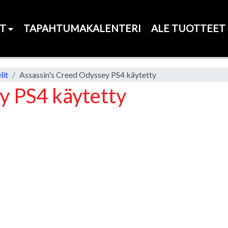
ET
TAPAHTUMAKALENTERI
ALE TUOTTEET
lit
Assassin's Creed Odyssey PS4 käytetty
y PS4 käytetty