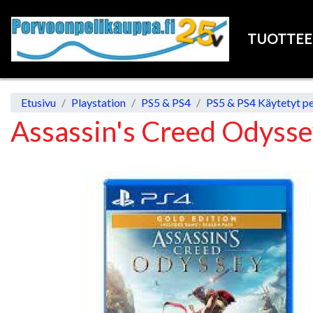
TUOTTE
Etusivu
Playstation
PS5 & PS4
PS5 & PS4 Käytetyt pe
Assassin's Creed Odysse