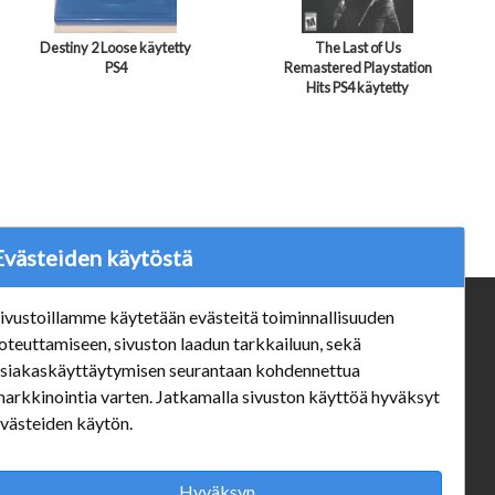
Destiny 2 Loose käytetty
The Last of Us
PS4
Remastered Playstation
Hits PS4 käytetty
Evästeiden käytöstä
ivustoillamme käytetään evästeitä toiminnallisuuden
ä
Verkkokauppa
oteuttamiseen, sivuston laadun tarkkailuun, sekä
#Yhteiskuntavastuu
siakaskäyttäytymisen seurantaan kohdennettua
#porvoonsithlord
arkkinointia varten. Jatkamalla sivuston käyttöä hyväksyt
Tilaus- ja toimitusehdot
västeiden käytön.
ALE TUOTTEET
Mannerheiminkatu 10 Aukioloajat:
Hyväksyn