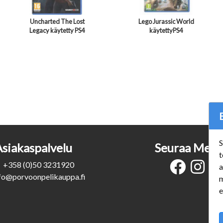
Uncharted The Lost
Lego Jurassic World
Legacy käytetty PS4
käytettyPS4
S
Asiakaspalvelu
Seuraa Meit
t
+358 (0)50 3231920
a
fo@porvoonpelikauppa.fi
m
e