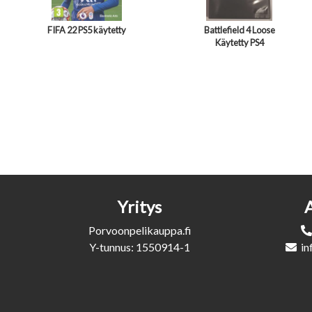
FIFA 22 PS5 käytetty
Battlefield 4 Loose
Käytetty PS4
Yritys
Porvoonpelikauppa.fi
Y-tunnus: 1550914-1
in