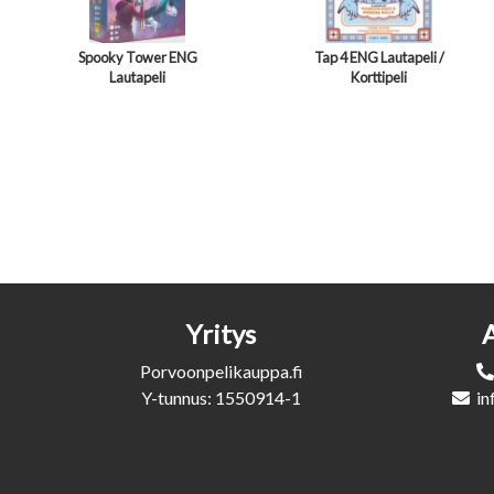
Spooky Tower ENG
Tap 4 ENG Lautapeli /
Lautapeli
Korttipeli
Yritys
Porvoonpelikauppa.fi
Y-tunnus: 1550914-1
in