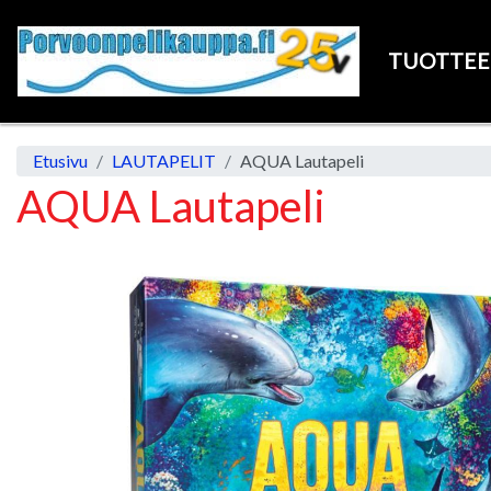
TUOTTE
Etusivu
LAUTAPELIT
AQUA Lautapeli
AQUA Lautapeli