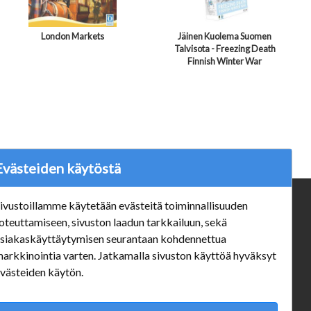
London Markets
Jäinen Kuolema Suomen
Talvisota - Freezing Death
Finnish Winter War
Evästeiden käytöstä
ivustoillamme käytetään evästeitä toiminnallisuuden
ä
Verkkokauppa
oteuttamiseen, sivuston laadun tarkkailuun, sekä
#Yhteiskuntavastuu
siakaskäyttäytymisen seurantaan kohdennettua
#porvoonsithlord
arkkinointia varten. Jatkamalla sivuston käyttöä hyväksyt
Tilaus- ja toimitusehdot
västeiden käytön.
ALE TUOTTEET
Mannerheiminkatu 10 Aukioloajat: