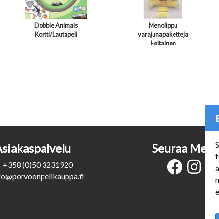
Dobble Animals
Menolippu
Kortti/Lautapeli
varajunapaketteja
keltainen
S
Asiakaspalvelu
Seuraa Meit
t
+358 (0)50 3231920
a
fo@porvoonpelikauppa.fi
m
e