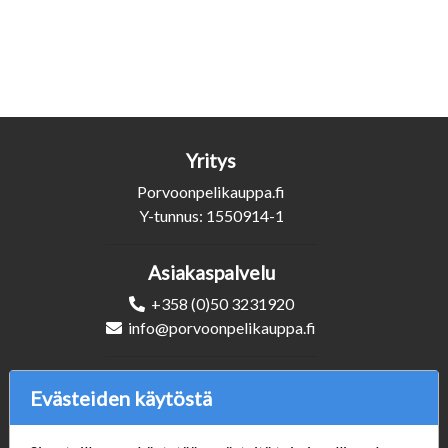
Yritys
Porvoonpelikauppa.fi
Y-tunnus: 1550914-1
Asiakaspalvelu
+358 (0)50 3231920
info@porvoonpelikauppa.fi
Seuraa Meitä
Evästeiden käytöstä