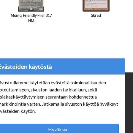
Momo, Friendly Flier 317
Skred
NM
Evästeiden käytöstä
ivustoillamme käytetään evästeitä toiminnallisuuden
ä
Verkkokauppa
oteuttamiseen, sivuston laadun tarkkailuun, sekä
#Yhteiskuntavastuu
siakaskäyttäytymisen seurantaan kohdennettua
#porvoonsithlord
arkkinointia varten. Jatkamalla sivuston käyttöä hyväksyt
Tilaus- ja toimitusehdot
västeiden käytön.
ALE TUOTTEET
Mannerheiminkatu 10 Aukioloajat:
Hyväksyn