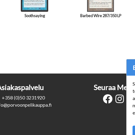
Soothsaying
Barbed Wire 287/350 LP
S
Asiakaspalvelu
Seuraa Meit
t
+358 (0)50 3231920
a
fo@porvoonpelikauppa.fi
m
e