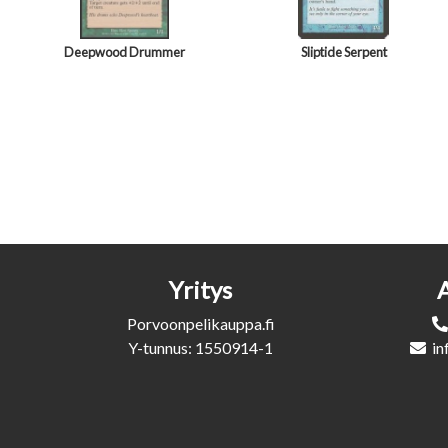
Deepwood Drummer
Sliptide Serpent
Yritys
Porvoonpelikauppa.fi
Y-tunnus: 1550914-1
in