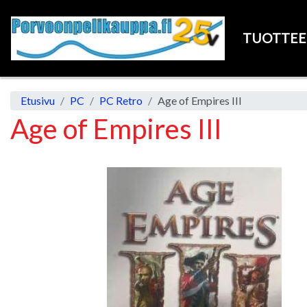
TUOTTE
Etusivu
PC
PC Retro
Age of Empires III
Age of Empires III