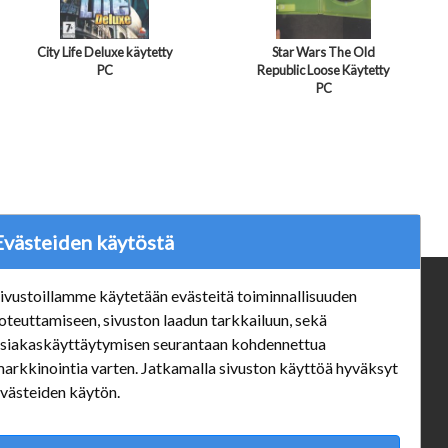
City Life Deluxe käytetty
Star Wars The Old
PC
Republic Loose Käytetty
PC
Evästeiden käytöstä
ivustoillamme käytetään evästeitä toiminnallisuuden
ä
Verkkokauppa
oteuttamiseen, sivuston laadun tarkkailuun, sekä
#Yhteiskuntavastuu
siakaskäyttäytymisen seurantaan kohdennettua
#porvoonsithlord
arkkinointia varten. Jatkamalla sivuston käyttöä hyväksyt
Tilaus- ja toimitusehdot
västeiden käytön.
ALE TUOTTEET
Mannerheiminkatu 10 Aukioloajat: