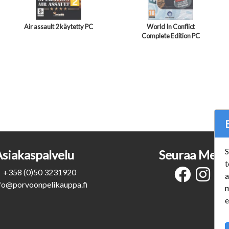
Air assault 2 käytetty PC
World In Conflict
Complete Edition PC
S
Asiakaspalvelu
Seuraa Meit
t
+358 (0)50 3231920
a
fo@porvoonpelikauppa.fi
m
e