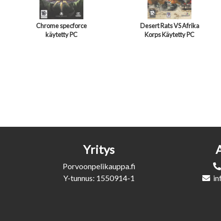
Chrome specforce
Desert Rats VS Afrika
käytetty PC
Korps Käytetty PC
Yritys
Porvoonpelikauppa.fi
Y-tunnus: 1550914-1
in