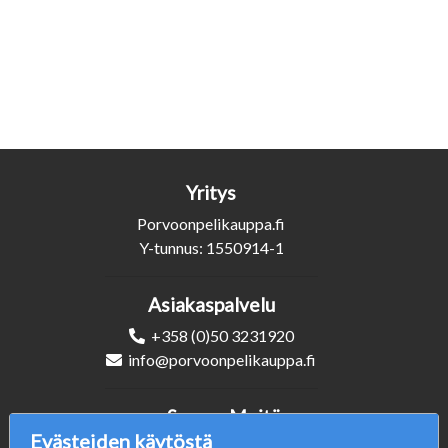
Yritys
Porvoonpelikauppa.fi
Y-tunnus: 1550914-1
Asiakaspalvelu
+358 (0)50 3231920
info@porvoonpelikauppa.fi
Seuraa Meitä
Evästeiden käytöstä