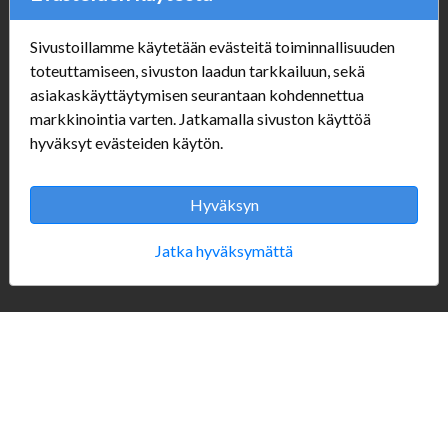
Sivustoillamme käytetään evästeitä toiminnallisuuden
Verkkokauppa
toteuttamiseen, sivuston laadun tarkkailuun, sekä
asiakaskäyttäytymisen seurantaan kohdennettua
#Yhteiskuntavastuu
markkinointia varten. Jatkamalla sivuston käyttöä
#porvoonsithlord
hyväksyt evästeiden käytön.
Tilaus- ja toimitusehdot
ALE TUOTTEET
Mannerheiminkatu 10
Hyväksyn
Aukioloajat:
Jatka hyväksymättä