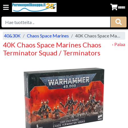
op 40&30K
Chaos Space Marines
40K Chaos Space Marines Chaos Terminator Squad / Terminators
40K Chaos Space Marines Chaos
‹ Palaa
Terminator Squad / Terminators