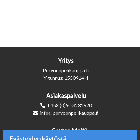
Yritys
Porvoonpelikauppa.fi
Y-tunnus: 1550914-1
Asiakaspalvelu
+358 (0)50 3231920
info@porvoonpelikauppa.fi
Seuraa Meitä
Evästeiden käytöstä