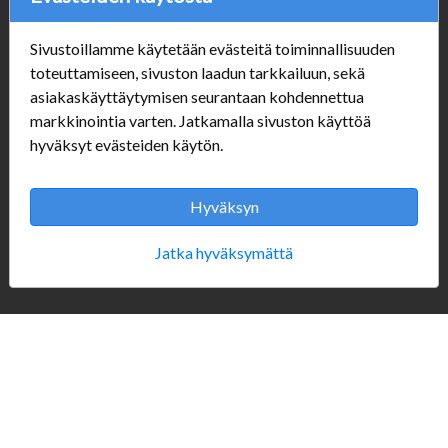
Sivustoillamme käytetään evästeitä toiminnallisuuden
Verkkokauppa
toteuttamiseen, sivuston laadun tarkkailuun, sekä
asiakaskäyttäytymisen seurantaan kohdennettua
#Yhteiskuntavastuu
markkinointia varten. Jatkamalla sivuston käyttöä
#porvoonsithlord
hyväksyt evästeiden käytön.
Tilaus- ja toimitusehdot
ALE TUOTTEET
Mannerheiminkatu 10
Hyväksyn
Aukioloajat:
Jatka hyväksymättä