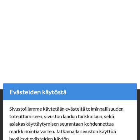
Evästeiden käytöstä
Yritys
Sivustoillamme käytetään evästeitä toiminnallisuuden
Porvoonpelikauppa.fi
toteuttamiseen, sivuston laadun tarkkailuun, sekä
Y-tunnus: 1550914-1
asiakaskäyttäytymisen seurantaan kohdennettua
markkinointia varten. Jatkamalla sivuston käyttöä
Asiakaspalvelu
hyväksyt evästeiden käytön.