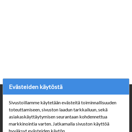
Evästeiden käytöstä
Yritys
Sivustoillamme käytetään evästeitä toiminnallisuuden
Porvoonpelikauppa.fi
toteuttamiseen, sivuston laadun tarkkailuun, sekä
Y-tunnus: 1550914-1
asiakaskäyttäytymisen seurantaan kohdennettua
markkinointia varten. Jatkamalla sivuston käyttöä
Asiakaspalvelu
hyväksyt evästeiden käytön.