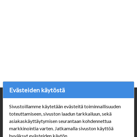
Evästeiden käytöstä
Yritys
Sivustoillamme käytetään evästeitä toiminnallisuuden
Porvoonpelikauppa.fi
toteuttamiseen, sivuston laadun tarkkailuun, sekä
Y-tunnus: 1550914-1
asiakaskäyttäytymisen seurantaan kohdennettua
markkinointia varten. Jatkamalla sivuston käyttöä
Asiakaspalvelu
hyväksyt evästeiden käytön.