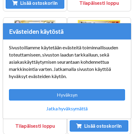
Lisää ostoskoriin
Tilapäisesti loppu
Evästeiden käytöstä
Sivustoillamme käytetään evästeitä toiminnallisuuden
toteuttamiseen, sivuston laadun tarkkailuun, sekä
asiakaskäyttäytymisen seurantaan kohdennettua
markkinointia varten. Jatkamalla sivuston käyttöä
hyväksyt evästeiden käytön.
Blissey 106/123 GD
Breloom 52/147 LP
Hyväksyn
Kunto: Good
Kunto: Light Played
Jatka hyväksymättä
15,50 €
2,25 €
Tilapäisesti loppu
Lisää ostoskoriin