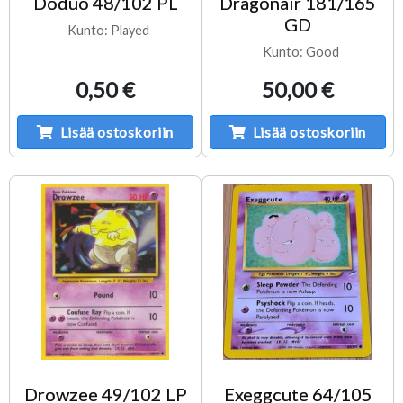
Doduo 48/102 PL
Dragonair 181/165
GD
Kunto: Played
Kunto: Good
0,50 €
50,00 €
Lisää ostoskoriin
Lisää ostoskoriin
Drowzee 49/102 LP
Exeggcute 64/105