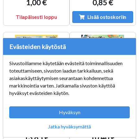
1,00 €
0,85 €
Tilapäisesti loppu
Lisää ostoskoriin
Evästeiden käytöstä
Sivustoillamme käytetään evästeitä toiminnallisuuden
toteuttamiseen, sivuston laadun tarkkailuun, sekä
asiakaskäyttäytymisen seurantaan kohdennettua
markkinointia varten. Jatkamalla sivuston käyttöä
hyväksyt evästeiden käytön.
Altaria GG19/GG70
Boltund VMAX
Hyväksyn
EX
267/264 EX
Kunto: Excellent
Kunto: Excellent
Jatka hyväksymättä
13,85 €
10,40 €