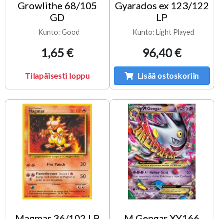
Growlithe 68/105
Gyarados ex 123/122
GD
LP
Kunto: Good
Kunto: Light Played
1,65 €
96,40 €
Tilapäisesti loppu
Lisää ostoskoriin
Magmar 36/102 LP
M Gengar XY166