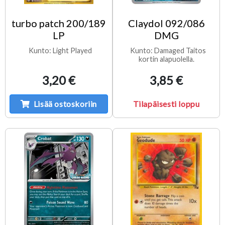
turbo patch 200/189
Claydol 092/086
LP
DMG
Kunto: Light Played
Kunto: Damaged Taitos
kortin alapuolella.
3,20 €
3,85 €
Lisää ostoskoriin
Tilapäisesti loppu