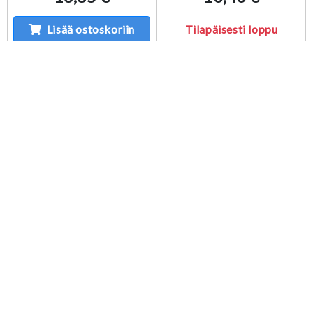
Lisää ostoskoriin
Tilapäisesti loppu
Chandelure
Growlithe 28/102
TG04/TG30 NM
GD
Kunto: Near Mint
Kunto: Good
6,00 €
1,25 €